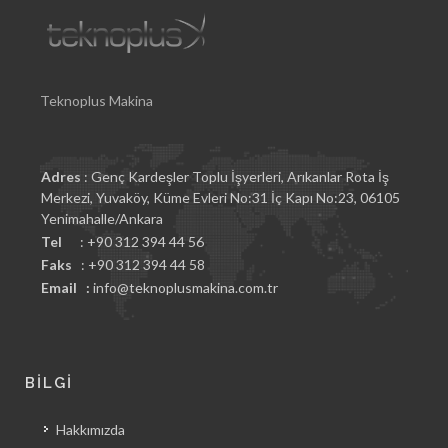
Teknoplus Makina
Adres
: Genç Kardeşler Toplu İşyerleri, Arıkanlar Rota İş
Merkezi, Yuvaköy, Küme Evleri No:31 İç Kapı No:23, 06105
Yenimahalle/Ankara
Tel
: +90 312 394 44 56
Faks
: +90 312 394 44 58
Email :
info@teknoplusmakina.com.tr
BİLGİ
Hakkımızda