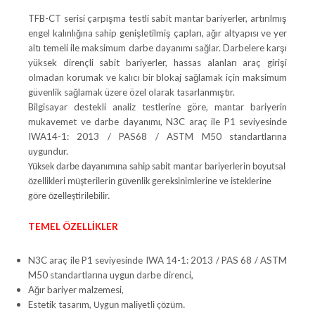
TFB-CT serisi çarpışma testli sabit mantar bariyerler, artırılmış
engel kalınlığına sahip genişletilmiş çapları, ağır altyapısı ve yer
altı temeli ile maksimum darbe dayanımı sağlar. Darbelere karşı
yüksek dirençli sabit bariyerler, hassas alanları araç girişi
olmadan korumak ve kalıcı bir blokaj sağlamak için maksimum
güvenlik sağlamak üzere özel olarak tasarlanmıştır.
Bilgisayar destekli analiz testlerine göre, mantar bariyerin
mukavemet ve darbe dayanımı, N3C araç ile P1 seviyesinde
IWA14-1: 2013 / PAS68 / ASTM M50 standartlarına
uygundur.
Yüksek darbe dayanımına sahip sabit mantar bariyerlerin boyutsal
özellikleri müşterilerin güvenlik gereksinimlerine ve isteklerine
göre özelleştirilebilir.
TEMEL ÖZELLİKLER
N3C araç ile P1 seviyesinde IWA 14-1: 2013 / PAS 68 / ASTM
M50 standartlarına uygun darbe direnci,
Ağır bariyer malzemesi,
Estetik tasarım,
Uygun maliyetli çözüm.